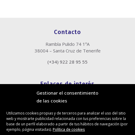
Contacto
Rambla Pulido 74 1ºA
38004 – Santa Cruz de Tenerife
(+34) 922 28 95 55
Enlaces de interés
Gestionar el consentimiento
Política de cookies
de las cookies
Política de privacidad
Información legal
Utilizamos cookies propias y de terceros para analizar el uso del sitio
Canal de denuncias
web y mostrarte publicidad relacionada con tus preferencias sobre la
Protección de privacidad en redes sociales
base de un perfil elaborado a partir de tus hábitos de navegación (por
ejemplo, página visitadas).
Política de cookies