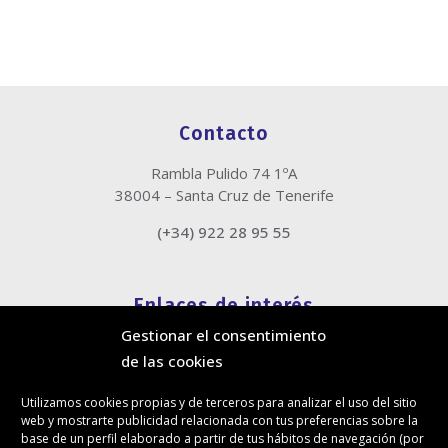
Contacto
Rambla Pulido 74 1ºA
38004 – Santa Cruz de Tenerife
(+34) 922 28 95 55
Enlaces de interés
Gestionar el consentimiento
Política de cookies
de las cookies
Política de privacidad
Información legal
Utilizamos cookies propias y de terceros para analizar el uso del sitio
Canal de denuncias
web y mostrarte publicidad relacionada con tus preferencias sobre la
Protección de privacidad en redes sociales
base de un perfil elaborado a partir de tus hábitos de navegación (por