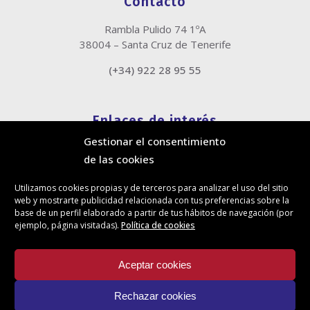
Contacto
Rambla Pulido 74 1ºA
38004 – Santa Cruz de Tenerife
(+34) 922 28 95 55
Enlaces de interés
Gestionar el consentimiento
Política de cookies
de las cookies
Política de privacidad
Información legal
Utilizamos cookies propias y de terceros para analizar el uso del sitio
Canal de denuncias
web y mostrarte publicidad relacionada con tus preferencias sobre la
Protección de privacidad en redes sociales
base de un perfil elaborado a partir de tus hábitos de navegación (por
ejemplo, página visitadas).
Política de cookies
Síguenos
Aceptar cookies
Rechazar cookies