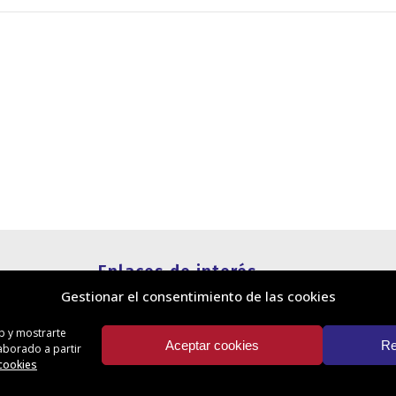
Enlaces de interés
Gestionar el consentimiento de las cookies
Política de cookies
Política de privacidad
eb y mostrarte
Información legal
Aceptar cookies
Re
laborado a partir
Canal de denuncias
 cookies
Protección de privacidad en redes