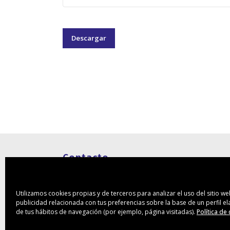
Descargar
Contacto
Rambla Pulido 74 1ºA
38004 – Santa Cruz de Tenerife
Utilizamos cookies propias y de terceros para analizar el uso del sitio w
publicidad relacionada con tus preferencias sobre la base de un perfil e
(+34) 922 28 95 55
de tus hábitos de navegación (por ejemplo, página visitadas).
Política de