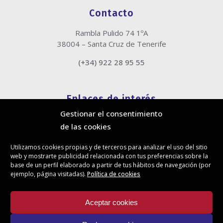
Contacto
Rambla Pulido 74 1ºA
38004 – Santa Cruz de Tenerife
(+34) 922 28 95 55
Enlaces de interés
Gestionar el consentimiento
Política de cookies
de las cookies
Política de privacidad
Información legal
Utilizamos cookies propias y de terceros para analizar el uso del sitio
Canal de denuncias
web y mostrarte publicidad relacionada con tus preferencias sobre la
Protección de privacidad en redes sociales
base de un perfil elaborado a partir de tus hábitos de navegación (por
ejemplo, página visitadas).
Política de cookies
Síguenos
Aceptar cookies