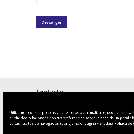
Descargar
Contacto
Rambla Pulido 74 1ºA
38004 – Santa Cruz de Tenerife
Utilizamos cookies propias y de terceros para analizar el uso del sitio w
publicidad relacionada con tus preferencias sobre la base de un perfil e
(+34) 922 28 95 55
de tus hábitos de navegación (por ejemplo, página visitadas).
Política de