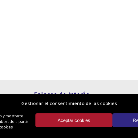
Enlaces de interés
Gestionar el consentimiento de las cookies
Política de cookies
Política de privacidad
eb y mostrarte
Información legal
Aceptar cookies
Re
laborado a partir
Canal de denuncias
 cookies
Protección de privacidad en redes