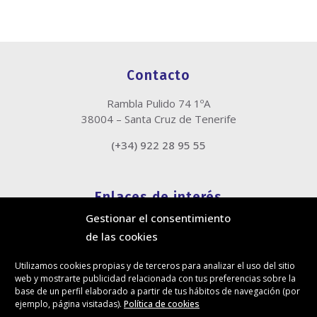
Contacto
Rambla Pulido 74 1ºA
38004 – Santa Cruz de Tenerife
(+34) 922 28 95 55
Enlaces de interés
Gestionar el consentimiento
Política de cookies
de las cookies
Política de privacidad
Información legal
Utilizamos cookies propias y de terceros para analizar el uso del sitio
Canal de denuncias
web y mostrarte publicidad relacionada con tus preferencias sobre la
Protección de privacidad en redes sociales
base de un perfil elaborado a partir de tus hábitos de navegación (por
ejemplo, página visitadas).
Política de cookies