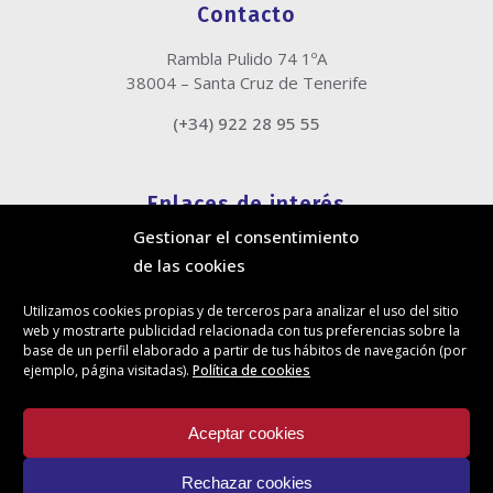
Contacto
Rambla Pulido 74 1ºA
38004 – Santa Cruz de Tenerife
(+34) 922 28 95 55
Enlaces de interés
Gestionar el consentimiento
Política de cookies
de las cookies
Política de privacidad
Información legal
Utilizamos cookies propias y de terceros para analizar el uso del sitio
Canal de denuncias
web y mostrarte publicidad relacionada con tus preferencias sobre la
Protección de privacidad en redes sociales
base de un perfil elaborado a partir de tus hábitos de navegación (por
ejemplo, página visitadas).
Política de cookies
Síguenos
Aceptar cookies
Rechazar cookies