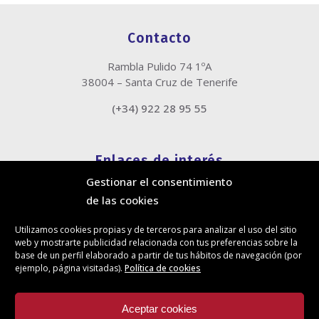
Contacto
Rambla Pulido 74 1ºA
38004 – Santa Cruz de Tenerife
(+34) 922 28 95 55
Enlaces de interés
Gestionar el consentimiento
Política de cookies
de las cookies
Política de privacidad
Información legal
Utilizamos cookies propias y de terceros para analizar el uso del sitio
Canal de denuncias
web y mostrarte publicidad relacionada con tus preferencias sobre la
Protección de privacidad en redes sociales
base de un perfil elaborado a partir de tus hábitos de navegación (por
ejemplo, página visitadas).
Política de cookies
Síguenos
Aceptar cookies