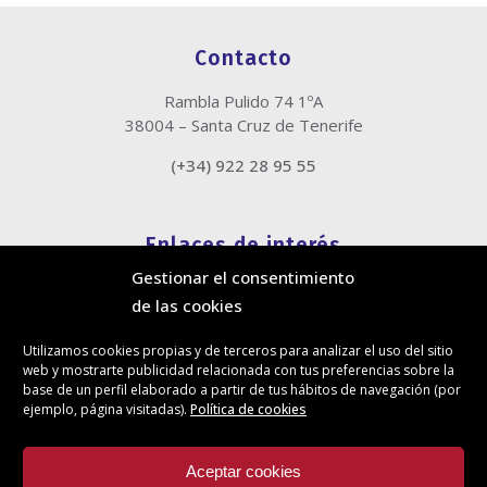
Contacto
Rambla Pulido 74 1ºA
38004 – Santa Cruz de Tenerife
(+34) 922 28 95 55
Enlaces de interés
Gestionar el consentimiento
Política de cookies
de las cookies
Política de privacidad
Información legal
Utilizamos cookies propias y de terceros para analizar el uso del sitio
Canal de denuncias
web y mostrarte publicidad relacionada con tus preferencias sobre la
Protección de privacidad en redes sociales
base de un perfil elaborado a partir de tus hábitos de navegación (por
ejemplo, página visitadas).
Política de cookies
Síguenos
Aceptar cookies