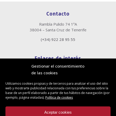
Contacto
Rambla Pulido 74 1ºA
38004 – Santa Cruz de Tenerife
(+34) 922 28 95 55
Enlaces de interés
Gestionar el consentimiento
Política de cookies
de las cookies
Política de privacidad
Información legal
Utilizamos cookies propias y de terceros para analizar el uso del sitio
Canal de denuncias
web y mostrarte publicidad relacionada con tus preferencias sobre la
Protección de privacidad en redes sociales
base de un perfil elaborado a partir de tus hábitos de navegación (por
ejemplo, página visitadas).
Política de cookies
Síguenos
Aceptar cookies