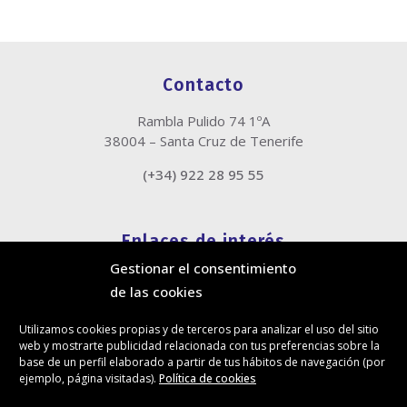
Contacto
Rambla Pulido 74 1ºA
38004 – Santa Cruz de Tenerife
(+34) 922 28 95 55
Enlaces de interés
Gestionar el consentimiento
Política de cookies
de las cookies
Política de privacidad
Información legal
Utilizamos cookies propias y de terceros para analizar el uso del sitio
Canal de denuncias
web y mostrarte publicidad relacionada con tus preferencias sobre la
Protección de privacidad en redes sociales
base de un perfil elaborado a partir de tus hábitos de navegación (por
ejemplo, página visitadas).
Política de cookies