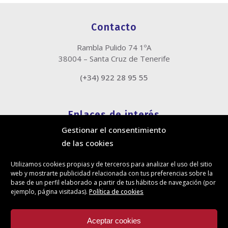
Contacto
Rambla Pulido 74 1ºA
38004 – Santa Cruz de Tenerife
(+34) 922 28 95 55
Enlaces de interés
Gestionar el consentimiento
Política de cookies
de las cookies
Política de privacidad
Información legal
Utilizamos cookies propias y de terceros para analizar el uso del sitio
Canal de denuncias
web y mostrarte publicidad relacionada con tus preferencias sobre la
Protección de privacidad en redes sociales
base de un perfil elaborado a partir de tus hábitos de navegación (por
ejemplo, página visitadas).
Política de cookies
Síguenos
Aceptar cookies