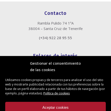
Contacto
Rambla Pulido 74 1ºA
38004 – Santa Cruz de Tenerife
(+34) 922 28 95 55
Enlaces de interés
Gestionar el consentimiento
Política de cookies
de las cookies
Política de privacidad
Información legal
Utilizamos cookies propias y de terceros para analizar el uso del sitio
Canal de denuncias
web y mostrarte publicidad relacionada con tus preferencias sobre la
Protección de privacidad en redes sociales
base de un perfil elaborado a partir de tus hábitos de navegación (por
ejemplo, página visitadas).
Política de cookies
Síguenos
Aceptar cookies