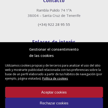
Contacto
Rambla Pulido 74 1ºA
38004 – Santa Cruz de Tenerife
(+34) 922 28 95 55
Enlaces de interés
Gestionar el consentimiento
Política de cookies
de las cookies
Política de privacidad
Información legal
Utilizamos cookies propias y de terceros para analizar el uso del sitio
Canal de denuncias
web y mostrarte publicidad relacionada con tus preferencias sobre la
Protección de privacidad en redes sociales
base de un perfil elaborado a partir de tus hábitos de navegación (por
ejemplo, página visitadas).
Política de cookies
Síguenos
Aceptar cookies
Rechazar cookies