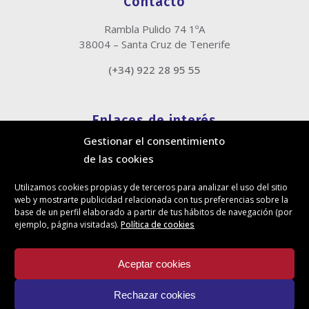
Contacto
Rambla Pulido 74 1ºA
38004 – Santa Cruz de Tenerife
(+34) 922 28 95 55
Enlaces de interés
Gestionar el consentimiento
Política de cookies
de las cookies
Política de privacidad
Información legal
Utilizamos cookies propias y de terceros para analizar el uso del sitio
Canal de denuncias
web y mostrarte publicidad relacionada con tus preferencias sobre la
Protección de privacidad en redes sociales
base de un perfil elaborado a partir de tus hábitos de navegación (por
ejemplo, página visitadas).
Política de cookies
Síguenos
Aceptar cookies
Rechazar cookies