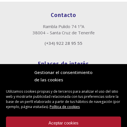
Contacto
Rambla Pulido 74 1ºA
38004 – Santa Cruz de Tenerife
(+34) 922 28 95 55
Enlaces de interés
Gestionar el consentimiento
Política de cookies
de las cookies
Política de privacidad
Información legal
Utilizamos cookies propias y de terceros para analizar el uso del sitio
Canal de denuncias
web y mostrarte publicidad relacionada con tus preferencias sobre la
Protección de privacidad en redes sociales
base de un perfil elaborado a partir de tus hábitos de navegación (por
ejemplo, página visitadas).
Política de cookies
Síguenos
Aceptar cookies