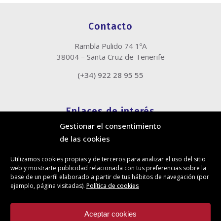
Contacto
Rambla Pulido 74 1ºA
38004 – Santa Cruz de Tenerife
(+34) 922 28 95 55
Enlaces de interés
Gestionar el consentimiento
Política de cookies
de las cookies
Política de privacidad
Información legal
Utilizamos cookies propias y de terceros para analizar el uso del sitio
Canal de denuncias
web y mostrarte publicidad relacionada con tus preferencias sobre la
Protección de privacidad en redes sociales
base de un perfil elaborado a partir de tus hábitos de navegación (por
ejemplo, página visitadas).
Política de cookies
Síguenos
Aceptar cookies