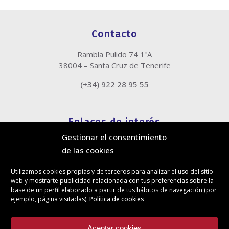
Contacto
Rambla Pulido 74 1ºA
38004 – Santa Cruz de Tenerife
(+34) 922 28 95 55
Enlaces de interés
Gestionar el consentimiento
Política de cookies
de las cookies
Política de privacidad
Información legal
Utilizamos cookies propias y de terceros para analizar el uso del sitio
Canal de denuncias
web y mostrarte publicidad relacionada con tus preferencias sobre la
Protección de privacidad en redes sociales
base de un perfil elaborado a partir de tus hábitos de navegación (por
ejemplo, página visitadas).
Política de cookies
Síguenos
Aceptar cookies