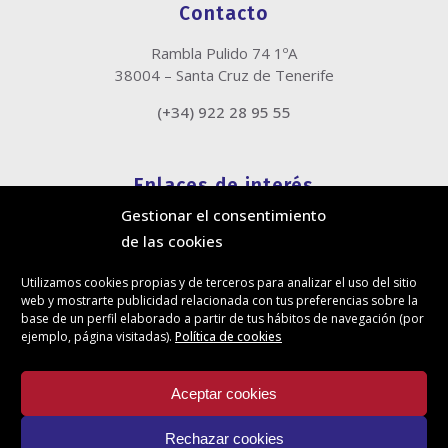
Contacto
Rambla Pulido 74 1ºA
38004 – Santa Cruz de Tenerife
(+34) 922 28 95 55
Enlaces de interés
Gestionar el consentimiento
Política de cookies
de las cookies
Política de privacidad
Información legal
Utilizamos cookies propias y de terceros para analizar el uso del sitio
Canal de denuncias
web y mostrarte publicidad relacionada con tus preferencias sobre la
Protección de privacidad en redes sociales
base de un perfil elaborado a partir de tus hábitos de navegación (por
ejemplo, página visitadas).
Política de cookies
Síguenos
Aceptar cookies
Rechazar cookies