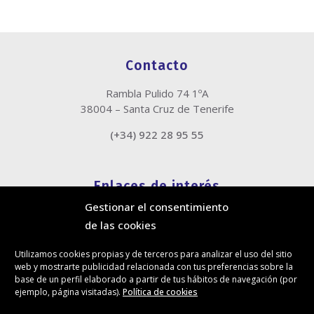
Contacto
Rambla Pulido 74 1ºA
38004 – Santa Cruz de Tenerife
(+34) 922 28 95 55
Enlaces de interés
Gestionar el consentimiento
Política de cookies
de las cookies
Política de privacidad
Información legal
Utilizamos cookies propias y de terceros para analizar el uso del sitio
Canal de denuncias
web y mostrarte publicidad relacionada con tus preferencias sobre la
Protección de privacidad en redes sociales
base de un perfil elaborado a partir de tus hábitos de navegación (por
ejemplo, página visitadas).
Política de cookies