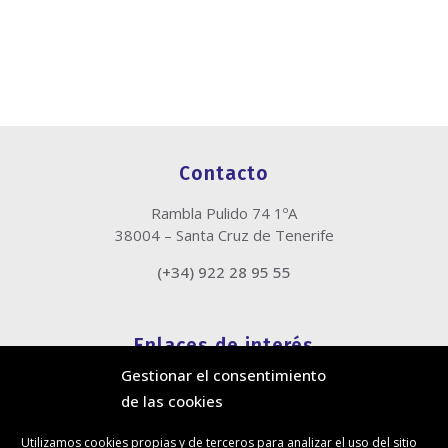
Contacto
Rambla Pulido 74 1ºA
38004 – Santa Cruz de Tenerife
(+34) 922 28 95 55
Enlaces de interés
Gestionar el consentimiento
Política de cookies
de las cookies
Política de privacidad
Información legal
Utilizamos cookies propias y de terceros para analizar el uso del sitio