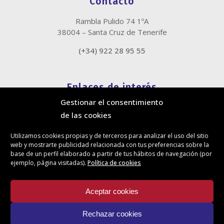
Contacto
Rambla Pulido 74 1ºA
38004 – Santa Cruz de Tenerife
(+34) 922 28 95 55
Enlaces de interés
Gestionar el consentimiento
Política de cookies
de las cookies
Política de privacidad
Información legal
Utilizamos cookies propias y de terceros para analizar el uso del sitio
Canal de denuncias
web y mostrarte publicidad relacionada con tus preferencias sobre la
Protección de privacidad en redes sociales
base de un perfil elaborado a partir de tus hábitos de navegación (por
ejemplo, página visitadas).
Política de cookies
Síguenos
Aceptar cookies
Rechazar cookies