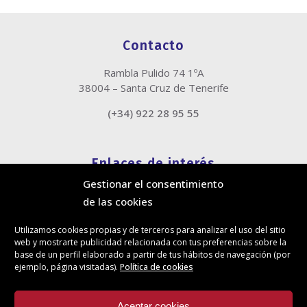
Contacto
Rambla Pulido 74 1ºA
38004 – Santa Cruz de Tenerife
(+34) 922 28 95 55
Enlaces de interés
Gestionar el consentimiento
Política de cookies
de las cookies
Política de privacidad
Información legal
Utilizamos cookies propias y de terceros para analizar el uso del sitio
Canal de denuncias
web y mostrarte publicidad relacionada con tus preferencias sobre la
Protección de privacidad en redes sociales
base de un perfil elaborado a partir de tus hábitos de navegación (por
ejemplo, página visitadas).
Política de cookies
Síguenos
Aceptar cookies