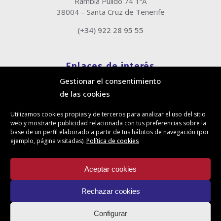
Rambla Pulido 74 1ºA
38004 – Santa Cruz de Tenerife
(+34) 922 28 95 55
Enlaces de interés
Gestionar el consentimiento
Política de cookies
de las cookies
Política de privacidad
Información legal
Utilizamos cookies propias y de terceros para analizar el uso del sitio
Canal de denuncias
web y mostrarte publicidad relacionada con tus preferencias sobre la
Protección de privacidad en redes sociales
base de un perfil elaborado a partir de tus hábitos de navegación (por
ejemplo, página visitadas).
Política de cookies
Síguenos
Aceptar cookies
Rechazar cookies
Actualidad
Configurar
Contacto