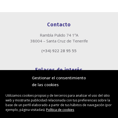
Contacto
Rambla Pulido 74 1ºA
38004 – Santa Cruz de Tenerife
(+34) 922 28 95 55
Enlaces de interés
Gestionar el consentimiento
Política de cookies
de las cookies
Política de privacidad
Información legal
Utilizamos cookies propias y de terceros para analizar el uso del sitio
Canal de denuncias
web y mostrarte publicidad relacionada con tus preferencias sobre la
Protección de privacidad en redes sociales
base de un perfil elaborado a partir de tus hábitos de navegación (por
ejemplo, página visitadas).
Política de cookies