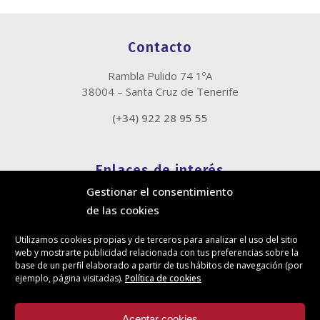
Contacto
Rambla Pulido 74 1ºA
38004 – Santa Cruz de Tenerife
(+34) 922 28 95 55
Enlaces de interés
Gestionar el consentimiento
Política de cookies
de las cookies
Política de privacidad
Información legal
Utilizamos cookies propias y de terceros para analizar el uso del sitio
Canal de denuncias
web y mostrarte publicidad relacionada con tus preferencias sobre la
Protección de privacidad en redes sociales
base de un perfil elaborado a partir de tus hábitos de navegación (por
ejemplo, página visitadas).
Política de cookies
Síguenos
Aceptar cookies