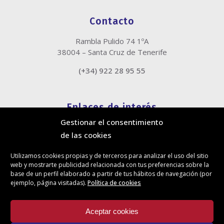
Contacto
Rambla Pulido 74 1ºA
38004 – Santa Cruz de Tenerife
(+34) 922 28 95 55
Enlaces de interés
Gestionar el consentimiento
Política de cookies
de las cookies
Política de privacidad
Información legal
Utilizamos cookies propias y de terceros para analizar el uso del sitio
Canal de denuncias
web y mostrarte publicidad relacionada con tus preferencias sobre la
Protección de privacidad en redes sociales
base de un perfil elaborado a partir de tus hábitos de navegación (por
ejemplo, página visitadas).
Política de cookies
Síguenos
Aceptar cookies