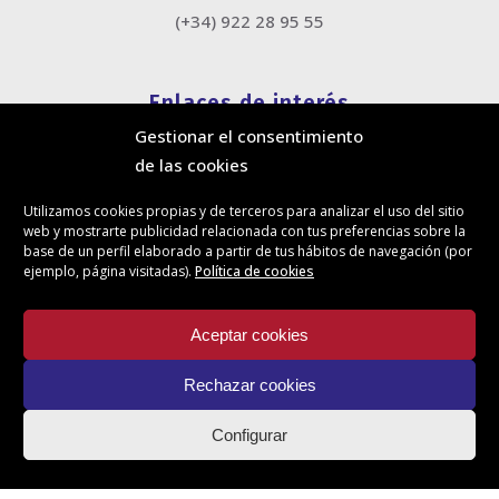
(+34) 922 28 95 55
Enlaces de interés
Gestionar el consentimiento
Política de cookies
de las cookies
Política de privacidad
Información legal
Utilizamos cookies propias y de terceros para analizar el uso del sitio
Canal de denuncias
web y mostrarte publicidad relacionada con tus preferencias sobre la
Protección de privacidad en redes sociales
base de un perfil elaborado a partir de tus hábitos de navegación (por
ejemplo, página visitadas).
Política de cookies
Síguenos
Aceptar cookies
Rechazar cookies
Actualidad
Configurar
Contacto