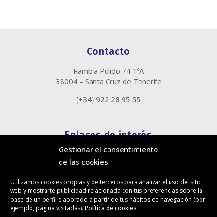
Contacto
Rambla Pulido 74 1ºA
38004 – Santa Cruz de Tenerife
(+34) 922 28 95 55
Enlaces de interés
Gestionar el consentimiento
Política de cookies
de las cookies
Política de privacidad
Información legal
Utilizamos cookies propias y de terceros para analizar el uso del sitio
Canal de denuncias
web y mostrarte publicidad relacionada con tus preferencias sobre la
Protección de privacidad en redes sociales
base de un perfil elaborado a partir de tus hábitos de navegación (por
ejemplo, página visitadas).
Política de cookies