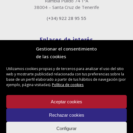
Rambla Pulido 74 1ºA
38004 – Santa Cruz de Tenerife
(+34) 922 28 95 55
Enlaces de interés
Gestionar el consentimiento
Política de cookies
de las cookies
Política de privacidad
Información legal
Utilizamos cookies propias y de terceros para analizar el uso del sitio
Canal de denuncias
web y mostrarte publicidad relacionada con tus preferencias sobre la
Protección de privacidad en redes sociales
base de un perfil elaborado a partir de tus hábitos de navegación (por
ejemplo, página visitadas).
Política de cookies
Síguenos
Aceptar cookies
Rechazar cookies
Actualidad
Configurar
Contacto