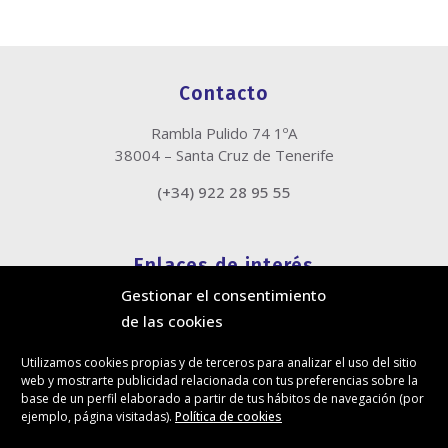
Contacto
Rambla Pulido 74 1ºA
38004 – Santa Cruz de Tenerife
(+34) 922 28 95 55
Enlaces de interés
Gestionar el consentimiento
Política de cookies
de las cookies
Política de privacidad
Información legal
Utilizamos cookies propias y de terceros para analizar el uso del sitio
Canal de denuncias
web y mostrarte publicidad relacionada con tus preferencias sobre la
Protección de privacidad en redes sociales
base de un perfil elaborado a partir de tus hábitos de navegación (por
ejemplo, página visitadas).
Política de cookies