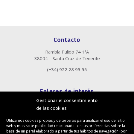
Contacto
Rambla Pulido 74 1ºA
38004 – Santa Cruz de Tenerife
(+34) 922 28 95 55
Enlaces de interés
Gestionar el consentimiento
Política de cookies
de las cookies
Política de privacidad
Información legal
Utilizamos cookies propias y de terceros para analizar el uso del sitio
Canal de denuncias
web y mostrarte publicidad relacionada con tus preferencias sobre la
Protección de privacidad en redes sociales
base de un perfil elaborado a partir de tus hábitos de navegación (por