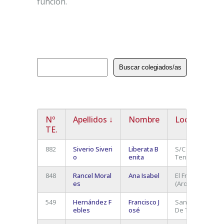
función.
Nº
Apellidos
↓
Nombre
Localidad
TE.
882
Siverio Siveri
Liberata B
S/C de
o
enita
Tenerife
848
Rancel Moral
Ana Isabel
El Fraile
es
(Arona)
549
Hernández F
Francisco J
Santa Cruz
ebles
osé
De Tenerife