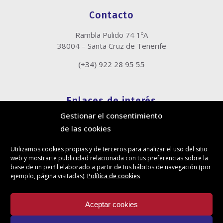
Contacto
Rambla Pulido 74 1ºA
38004 – Santa Cruz de Tenerife
(+34) 922 28 95 55
Enlaces de interés
Gestionar el consentimiento
Política de cookies
de las cookies
Política de privacidad
Información legal
Utilizamos cookies propias y de terceros para analizar el uso del sitio
Canal de denuncias
web y mostrarte publicidad relacionada con tus preferencias sobre la
Protección de privacidad en redes sociales
base de un perfil elaborado a partir de tus hábitos de navegación (por
ejemplo, página visitadas).
Política de cookies
Síguenos
Aceptar cookies