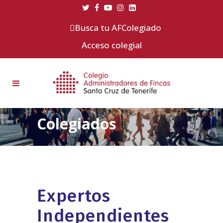
Busca tu AFColegiado
Acceso colegial
Colegiados
Expertos
Independientes