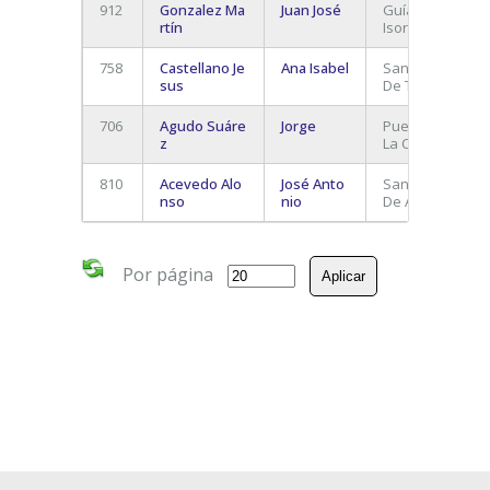
912
Gonzalez Ma
Juan José
Guía de
rtín
Isora
758
Castellano Je
Ana Isabel
Santa Cruz
sus
De Tenerife
706
Agudo Suáre
Jorge
Puerto De
z
La Cruz
810
Acevedo Alo
José Anto
San Miguel
nso
nio
De Abona
Por página